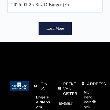
2026-01-25 Rev D Burger (E)
Load More
JOIN
PREKE
ADDRESS
US
VAN
NG
GISTER
Engels
Kerk
e diens
Windh
2026-08-02 Rev T vd Merwe (E)
om
oek