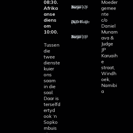
08:30.
Moeder
Afrika
gemee
2026-07-26 Rev D Burger (C)
anse
nte
diens
c/o
2026-07-19 Ds D Burger (A)
om
Daniel
10:00.
Munam
ava &
2026-07-19 Rev D Burger (E)
Judge
Tussen
JP
die
Karuaih
twee
e
dienste
straat,
kuier
Windh
ons
oek,
saam
Namibi
in die
a
saal.
Daar is
terselfd
ertyd
ook ‘n
Sopko
mbuis